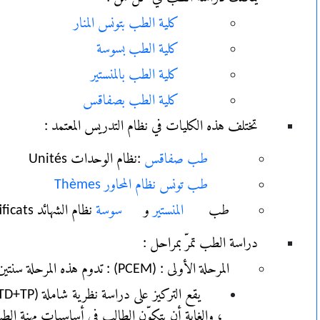
كلية الطب بتونس المنار
كلية الطب بسوسة
كلية الطب بالمنستير
كلية الطب بصفاقس
تختلف هذه الكليات في نظام التدريس المعتمد :
طب صفاقس
:نظام الوحدات Unités
طب تونس نظام المحاور Thèmes
طب
المنستير
و
سوسة
نظام الشهائد Certificats
دراسة الطب تمرّ بمراحل :
المرحلة الأولى : (PCEM) : تدوم هذه المرحلة سنتين (PCEM2+PCEM1)
، والغاية أن يتكوّن الطالب في أساسيات مهنة ا