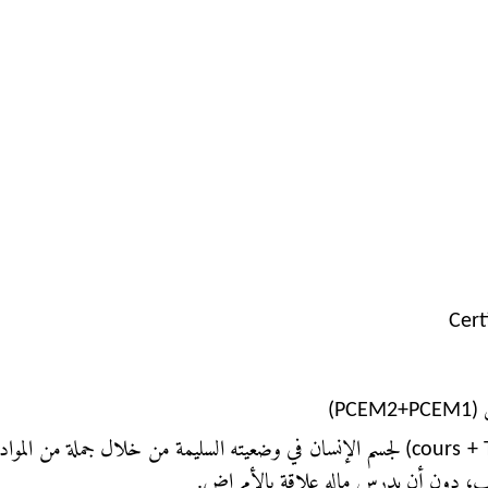
يقع التركيز على دراسة نظرية شاملة (cours + TD+TP) لجسم الإنسان في وضعيته السليمة من
لطب، دون أن يدرس ماله علاقة بالأمراض.