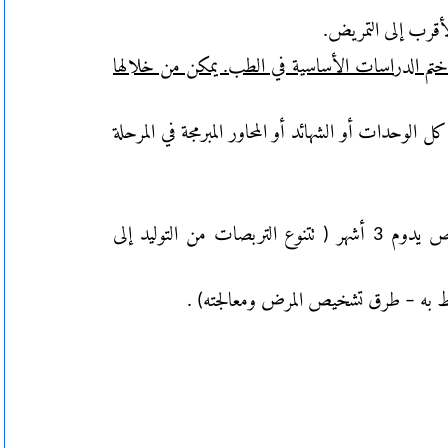
أقرب إلى التمريض.
ختم الدراسات الأساسية في الطب. يمكن من خلالها
د انهائه كل الوحدات أو الشهائد أو المحاور المبرمجة في المرحلة
الإقامة هي تربص داخلي في المستشفيات العمومية تنتهي بامتحان إلزامي في التخصص.( 4 تربصات وكل تربص يدوم 3 أشهر ( تتنوع التربصات من التوليد إلى
يط به – طرق تشخيص المرض ومعالجته) .