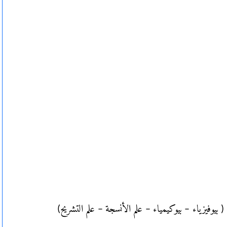
 خلال جملة من المواد ( بيوفيزياء – بيوكيمياء – علم الأنسجة – علم التشريح)