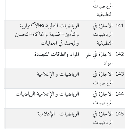
الرياضيات
التطبيقية
és
141
الاجازة في
الرياضيات التطبيقية+الأكتوارية
الرياضيات
والتأمين+النمذجة والمحاكاة+التحسين
التطبيقية
والبحث في العمليات
és
142
الاجازة في علم
المواد والطاقات المتجددة
e
المواد
ux
143
الاجازة في
الرياضيات و الإعلامية
الرياضيات
es
144
الاجازة في
الرياضيات و الإعلامية-الرياضيات
الرياضيات
es
145
الاجازة في
الرياضيات - الإعلامية
الرياضيات
es