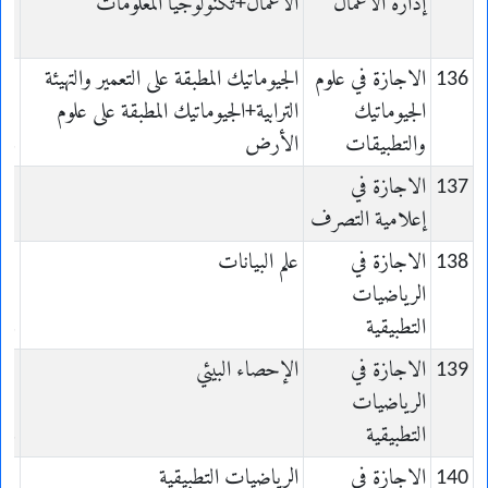
إدارة الأعمال
الأعمال+تكنولوجيا المعلومات
on
136
الاجازة في علوم
الجيوماتيك المطبقة على التعمير والتهيئة
الجيوماتيك
الترابية+الجيوماتيك المطبقة على علوم
والتطبيقات
الأرض
ns
137
الاجازة في
إعلامية التصرف
138
الاجازة في
علم البيانات
الرياضيات
التطبيقية
és
139
الاجازة في
الإحصاء البيئي
الرياضيات
التطبيقية
és
140
الاجازة في
الرياضيات التطبيقية