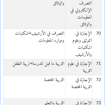
التصرف
والوثائق
الإلكتروني في
es
المعلومات
ts
والوثائق
70
الإجازة في
التصرف في الأرشيف+المكتبات
التوثيق وعلوم
وموارد المعلومات
المكتبات
e
والأرشيف
ue
71
الإجازة في علوم
التربية ما قبل المدرسة+تربية الطفل
es
التربية
on
72
الإجازة في
التربية المختصة
التربية المختصة
ée
73
الإجازة في
التربية والتعليم