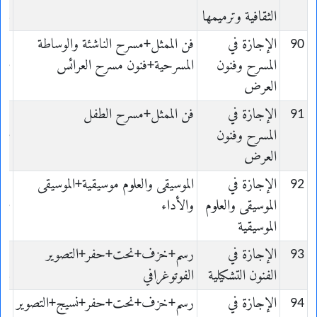
الثقافية وترميمها
ls
90
الإجازة في
فن الممثل+مسرح الناشئة والوساطة
e
المسرح وفنون
المسرحية+فنون مسرح العرائس
ne
العرض
91
الإجازة في
فن الممثل+مسرح الطفل
e
المسرح وفنون
ne
العرض
92
الإجازة في
الموسيقى والعلوم موسيقية+الموسيقى
ue
الموسيقى والعلوم
والأداء
ie
الموسيقية
93
الإجازة في
رسم+خزف+نحت+حفر+التصوير
الفنون التشكيلية
الفوتوغرافي
es
94
الإجازة في
رسم+خزف+نحت+حفر+نسيج+التصوير