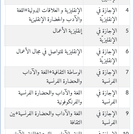
4
الإجازة في
الإنقليزية و العلاقات الدولية+اللغة
is
الإنقليزيّة
والآدب والحضارة اﻹﻧﻘﻠﻴﺰية
5
الإجازة في
إنقليزية الأعمال
is
الإنقليزيّة
6
الإجازة في
الإنقليزية للتواصل في مجال الأعمال
is
الإنقليزيّة
7
الإجازة في
الوساطة الثقافية+ﺍﻟﻠﻐﺔ ﻭﺍﻵﺩﺍﺏ
is
الفرنسية
ﻭﺍﳊﻀﺎﺭﺓ ﺍلفرنسية
8
الإجازة في
ﺍﻟﻠﻐﺔ ﻭﺍﻵﺩﺍﺏ ﻭﺍﳊﻀﺎﺭﺓ ﺍلفرنسية
is
الفرنسية
والفرنكوفونية
9
الإجازة في
ﺍﻟﻠﻐﺔ ﻭﺍﻵﺩﺍﺏ ﻭﺍﳊﻀﺎﺭﺓ ﺍلفرنسية+بين
is
الفرنسية
الثقافة