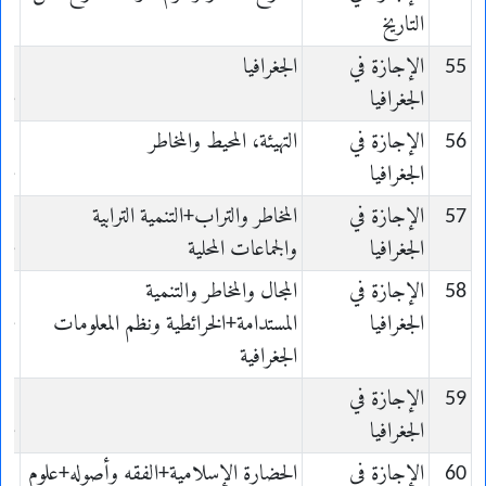
التاريخ
55
الإجازة في
الجغرافيا
الجغرافيا
ie
56
الإجازة في
التهيئة، المحيط والمخاطر
الجغرافيا
ie
57
الإجازة في
المخاطر والتراب+التنمية الترابية
الجغرافيا
والجماعات المحلية
ie
58
الإجازة في
المجال والمخاطر والتنمية
الجغرافيا
المستدامة+الخرائطية ونظم المعلومات
ie
الجغرافية
59
الإجازة في
الجغرافيا
ie
60
الإجازة في
الحضارة الإسلامية+الفقه وأصوله+علوم
es