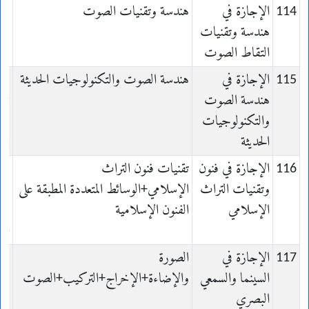
114
الإجازة في
هندسة وتقنيات الصوت
هندسة وتقنيات
التقاط الصوت
on
115
الإجازة في
هندسة الصوت والتكنولوجيات الحديثة
هندسة الصوت
et
والتكنولوجيات
الحديثة
es
116
الإجازة في فنون
تقنيات فنون التراث
t
وتقنيات التراث
الإسلامي+الوسائط المتعددة المطبقة على
الإسلامي
الفنون الإسلامية
ue
117
الإجازة في
الصورة
a
السينما والسمعي
والإضاءة+الإخراج+التركيب+الصوت
el
البصري