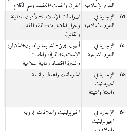
العلوم الإسلامية
القرآن والحديث+العقيدة وعلم الكلام
es
61
الإجازة في
الدراسات الإسلامية+الأديان المقارنة
es
العلوم الإسلامية
وحوار الحضارات+الفقه المقارن
es
والقانون
62
الإجازة في
أصول الدين+الشريعة والقانون+الحضارة
es
العلوم الشرعية
الإسلامية+القرآن والحديث
es
والسيرة+اقتصاد ومالية إسلامية
63
الإجازة في
الجيوماتيك والمحيط والتهيئة
الجيوماتيك
والبيئة والتهيئة
t
nt
64
الإجازة في
الجيوبوليتيك والعلاقات الدولية
الجيوبوليتيك
والعلاقات