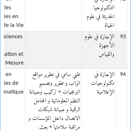
التكنولوجيا
elles
الحديثة في علوم
ogies en
الحياة
 de la Vie
93
الإجازة في علوم
n Sciences
الأجهزة
e
والقياس
ntation et
la Mesure
94
الإجازة في
تقني سامي في تطوير مواقع
ce en
تكنولوجيات
الواب و تطوير وتصميم
ogies de
الإعلامية
البرمجيات + تركيب وصيانة
formatique
النظم المعلوماتية و المحامل
الرقمية و صيانة شبكات
الاتصال داخل المؤسسات و
مراقبة سلامتها + بعث