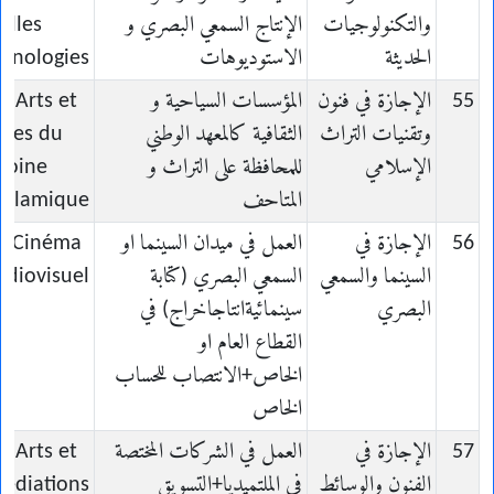
والتكنولوجيات
الإنتاج السمعي البصري و
elles
الحديثة
الاستوديوهات
chnologies
55
الإجازة في فنون
المؤسسات السياحية و
n Arts et
وتقنيات التراث
الثقافية كالمعهد الوطني
ques du
الإسلامي
للمحافظة على التراث و
moine
المتاحف
Islamique
56
الإجازة في
العمل في ميدان السينما او
en Cinéma
السينما والسمعي
السمعي البصري (كتابة
udiovisuel
البصري
سينمائيةانتاجاخراج) في
القطاع العام او
الخاص+الانتصاب للحساب
الخاص
57
الإجازة في
العمل في الشركات المختصة
n Arts et
الفنون والوسائط
في الملتميديا+التسويق
édiations