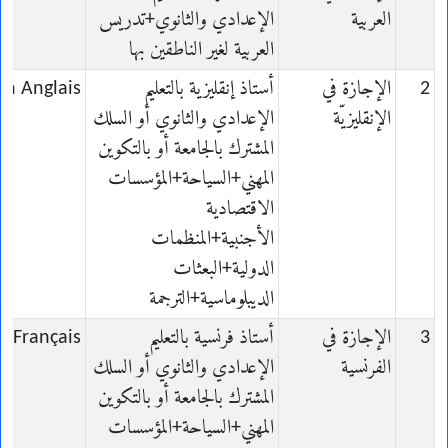
العربية
الإعدادي والثانوي+تدريس
العربية لغير الناطقين بها
2
الإجازة في
أستاذ إنقليزية بالتعليم
en Anglais
الإنقليزيّة
الإعدادي والثانوي أو السلك
المشترك بالجامعة أو بالتكوين
المهني+السياحة+المؤسسات
الاقتصادية
الأجنبية+المنظمات
الدولية+البعثات
الديبلوماسية+الترجمة
3
الإجازة في
أستاذ فرنسية بالتعليم
n Français
الفرنسية
الإعدادي والثانوي أو السلك
المشترك بالجامعة أو بالتكوين
المهني+السياحة+المؤسسات