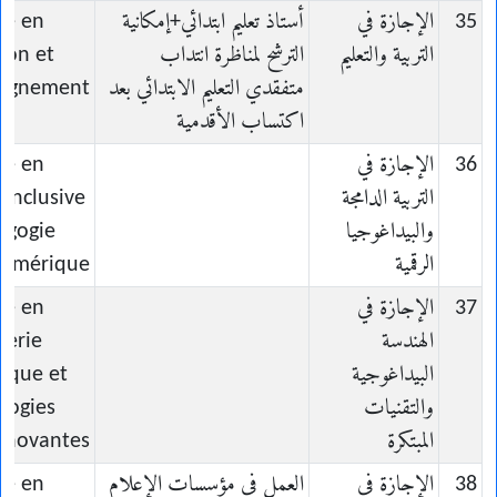
35
الإجازة في
أستاذ تعليم ابتدائي+إمكانية
ce en
التربية والتعليم
الترشح لمناظرة انتداب
ion et
متفقدي التعليم الابتدائي بعد
eignement
اكتساب الأقدمية
36
الإجازة في
ce en
التربية الدامجة
 Inclusive
والبيداغوجيا
agogie
الرقمية
umérique
37
الإجازة في
ce en
الهندسة
ierie
البيداغوجية
ique et
والتقنيات
logies
المبتكرة
nnovantes
38
الإجازة في
العمل في مؤسسات الإعلام
ce en