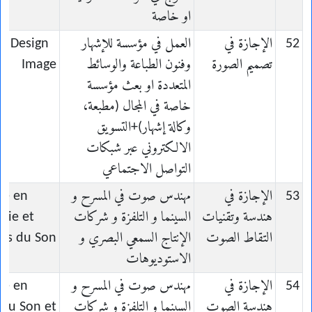
او خاصة
52
الإجازة في
العمل في مؤسسة للإشهار
en Design
تصميم الصورة
وفنون الطباعة والوسائط
Image
المتعددة او بعث مؤسسة
خاصة في المجال (مطبعة،
وكالة إشهار)+التسويق
الالكتروني عبر شبكات
التواصل الاجتماعي
53
الإجازة في
مهندس صوت في المسرح و
ce en
هندسة وتقنيات
السينما و التلفزة و شركات
erie et
التقاط الصوت
الإنتاج السمعي البصري و
es du Son
الاستوديوهات
54
الإجازة في
مهندس صوت في المسرح و
ce en
هندسة الصوت
السينما و التلفزة و شركات
 du Son et