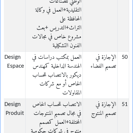
الوطني للصناعات
التقليدية+العمل في وكالة
المحافظة على
التراث+التدريس +بعث
مشروع خاص في مجالات
الفنون التشكيلية
50
الإجازة في
العمل بمكتب دراسات في
en Design
تصميم الفضاء
الهندسة الداخلية كمهندس
Espace
ديكور بالانتصاب للحساب
الخاص أو مع شركات
المقاولات
51
الإجازة في
الانتصاب للحساب الخاص
en Design
تصميم المنتوج
في مجال تصميم المنتوجات
Produit
المختلفة+العمل كمصمم
منتوج في شركات حكومية