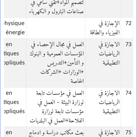
لتصميم المواد+تقني سامي في
صناعات البترول و الكهرباء
72
الإجازة في
n physique
الفيزياء والطاقة
et énergie
73
الاجازة في
العمل في مجال الإحصاء في
ce en
الرياضيات
المؤسسات العمومية و البنوك
atiques
التطبيقية
و التأمين+التدريس
appliqués
+الوزارات +الشركات
الخاصة
74
الاجازة في
العمل في مؤسسات تابعة
ce en
الرياضيات
لوزارة البيئة – العمل في
atiques
التطبيقية
مؤسسات تابعة لوزارة
appliqués
الفلاحة+العمل في البلديات
75
الاجازة في
بعث مكاتب دراسة و ادماج
ce en