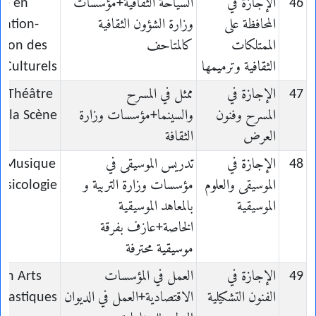
46
الإجازة في
السياحة الثقافية+مؤسسات
ce en
المحافظة على
وزارة الشؤون الثقافية
vation-
الممتلكات
كالمتاحف
tion des
الثقافية وترميمها
 Culturels
47
الإجازة في
ممثل في المسرح
n Théâtre
المسرح وفنون
والسينما+مؤسسات وزارة
e la Scène
العرض
الثقافة
48
الإجازة في
تدريس الموسيقى في
n Musique
الموسيقى والعلوم
مؤسسات وزارة التربية و
usicologie
الموسيقية
بالمعاهد الموسيقية
الخاصة+عازف بفرقة
موسيقية محترفة
49
الإجازة في
العمل في المؤسسات
 en Arts
الفنون التشكيلية
الاقتصادية+العمل في الديوان
Plastiques