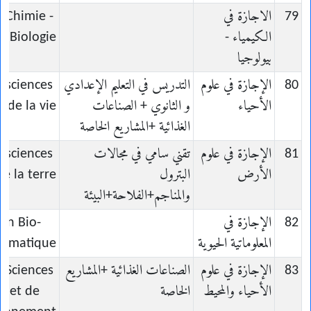
79
الاجازة في
n Chimie -
الكيمياء -
Biologie
بيولوجيا
80
الإجازة في علوم
التدريس في التعليم الإعدادي
n sciences
الأحياء
و الثانوي + الصناعات
de la vie
الغذائية +المشاريع الخاصة
81
الإجازة في علوم
تقني سامي في مجالات
n sciences
الأرض
البترول
de la terre
والمناجم+الفلاحة+البيئة
82
الإجازة في
 en Bio-
المعلوماتية الحيوية
ormatique
83
الإجازة في علوم
الصناعات الغذائية +المشاريع
n Sciences
الأحياء والمحيط
الخاصة
ie et de