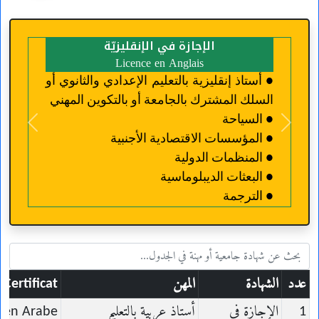
الإجازة في الإنقليزيّة
Licence en Anglais
● أستاذ إنقليزية بالتعليم الإعدادي والثانوي أو
السلك المشترك بالجامعة أو بالتكوين المهني
● السياحة
revious
Next
● المؤسسات الاقتصادية الأجنبية
● المنظمات الدولية
● البعثات الديبلوماسية
● الترجمة
عدد
الشهادة
المهن
Certificat
1
الإجازة في
أستاذ عربية بالتعليم
e en Arabe