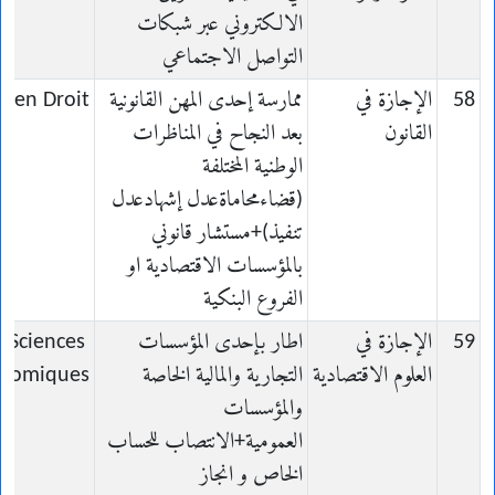
الالكتروني عبر شبكات
التواصل الاجتماعي
58
الإجازة في
ممارسة إحدى المهن القانونية
e en Droit
القانون
بعد النجاح في المناظرات
الوطنية المختلفة
(قضاءمحاماةعدل إشهادعدل
تنفيذ)+مستشار قانوني
بالمؤسسات الاقتصادية او
الفروع البنكية
59
الإجازة في
اطار بإحدى المؤسسات
n Sciences
العلوم الاقتصادية
التجارية والمالية الخاصة
nomiques
والمؤسسات
العمومية+الانتصاب للحساب
الخاص و انجاز