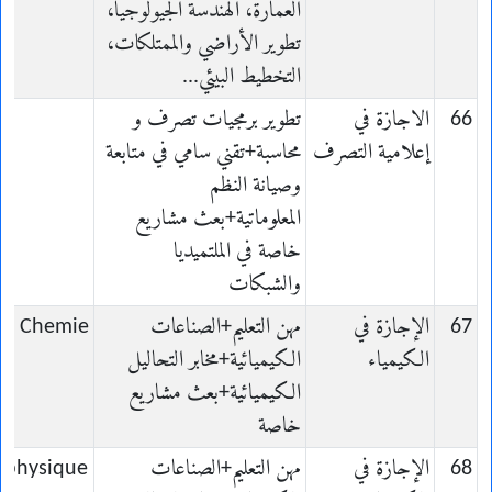
العمارة، الهندسة الجيولوجيا،
تطوير الأراضي والممتلكات،
التخطيط البيئي...
66
الاجازة في
تطوير برمجيات تصرف و
إعلامية التصرف
محاسبة+تقني سامي في متابعة
وصيانة النظم
المعلوماتية+بعث مشاريع
خاصة في الملتميديا
والشبكات
67
الإجازة في
مهن التعليم+الصناعات
en Chemie
الكيمياء
الكيميائية+مخابر التحاليل
الكيميائية+بعث مشاريع
خاصة
68
الإجازة في
مهن التعليم+الصناعات
n physique