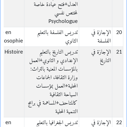
العدل+فتح عيادة خاصة
لمختص نفسي
Psychologue
20
الإجازة في
تدريس الفلسفة بالتعليم
ce en
الفلسفة
الثانوي
hilosophie
21
الإجازة في
تدريس التاريخ بالتعليم
n Histoire
التاريخ
الإعدادي و الثانوي+العمل
بالمؤسسات المعنية بالتراث:
وزارة الثقافة، الجماعات
المحلية+العمل بمؤسسات
السياحة الثقافية
كالمتاحف+المساهمة في برامج
التنمية المحلية
22
الإجازة في
تدريس الجغرافيا بالتعليم
ce en