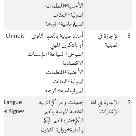
الأجنبية+المنظمات
الدولية+البعثات
الديبلوماسية+الترجمة
8
الإجازة في
أستاذ صينية بالتعليم الثانوي
en Chinois
الصينية
أو بالتكوين المهني
السياحي+السياحة+المؤسسات
الاقتصادية
الأجنبية+المنظمات
الدولية+البعثات
الديبلوماسية+الترجمة
9
الإجازة في لغة
جمعيات و مراكز التربية
en Langue
الإشارات
المختصة المهتمة بالصم
des Signes
البكم+نشرة الصم البكم
بالتلفزة+وزارة الشؤون