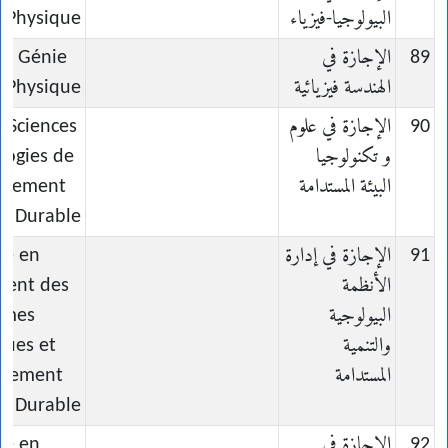
البيولوجيا-فيزياء
Physique
89
الإجازة في
en Génie
الهندسة فيزيائية
Physique
90
الإجازة في علوم
n Sciences
و تكنولوجيا
logies de
البيئة المستدامة
onnement
Durable
91
الإجازة في إدارة
ce en
الأنظمة
ent des
البيولوجية
èmes
والتنمية
ques et
المستدامة
ppement
Durable
92
الإجازة في
ce en