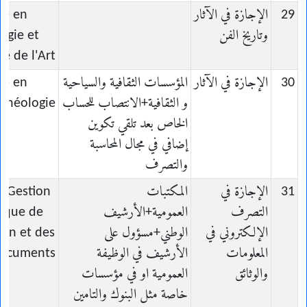
29
الإجازة في الآثار
ce en
وتاريخ الفن
ogie et
re de l'Art
30
الإجازة في الآثار
المؤسسات الثقافية والسياحية
ce en
و الثقافية+الانتصاب للحساب
chéologie
الخاص بعد تلقي تكوين
إضافي في مجال المحاسبة
والتصرف
31
الإجازة في
المكتبات
n Gestion
التصرف
العمومية+الأرشيف
nique de
الإلكتروني في
الوطني+مسؤول على
ion et des
المعلومات
الأرشيف في الوظيفة
ocuments
والوثائق
العمومية او في مؤسسات
خاصة مثل البنوك والتامين