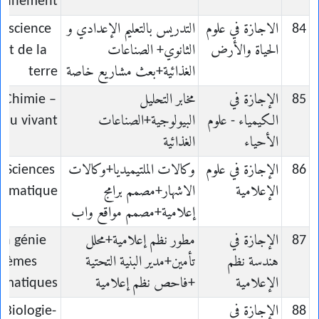
ronnement
84
الاجازة في علوم
التدريس بالتعليم الإعدادي و
n science
الحياة والأرض
الثانوي+ الصناعات
 et de la
الغذائية+بعث مشاريع خاصة
terre
85
الإجازة في
مخابر التحليل
n Chimie –
الكيمياء - علوم
البيولوجية+الصناعات
 du vivant
الأحياء
الغذائية
86
الإجازة في علوم
وكالات الملتيميديا+وكالات
n Sciences
الإعلامية
الاشهار+مصمم برامج
formatique
إعلامية+مصمم مواقع واب
87
الإجازة في
مطور نظم إعلامية+محلل
en génie
هندسة نظم
تأمين+مدير البنية التحتية
stèmes
الإعلامية
+فاحص نظم إعلامية
rmatiques
88
الإجازة في
 Biologie-