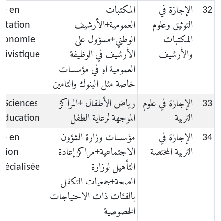
32
الإجازة في
المكتبات
ce en
التوثيق وعلوم
العمومية+الأرشيف
ntation
المكتبات
الوطني+مسؤول على
économie
والأرشيف
الأرشيف في الوظيفة
hivistique
العمومية او في مؤسسات
خاصة مثل البنوك والتامين
33
الإجازة في علوم
رياض الأطفال +المراكز
n Sciences
التربية
الموجهة لرعاية الطفل
’Education
34
الإجازة في
مؤسسات وزارة الشؤون
ce en
التربية المختصة
الاجتماعية+مراكز إعادة
ation
التأهيل لوزارة
pécialisée
الصحة+جمعيات التكفل
بالفئات ذات الاحتياجات
الخصوصية