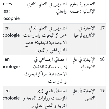
التحضيرية للعلوم
التدريس في التعليم الثانوي
iences
الإنسانية : فلسفة
والعالي
nes :
hilosophie
17
الإجازة في
التدريس في التعليم العالي
ce en
الأنثروبولوجيا
+مراكز البحوث والدراسات
ropologie
الاجتماعية الميدانية+المجتمع
المدني المحلي و الدولي
18
الإجازة في علم
اخصائي اجتماعي في
ce en
الاجتماع
إدارات وزارة الشؤون
Sociologie
الاجتماعية+مراكز البحوث
و الدراسات
19
الإجازة في علم
اخصائي نفسي لدى
ce en
النفس
المؤسسات وزارات الصحة و
sychologie
التربية و التعليم العالي و