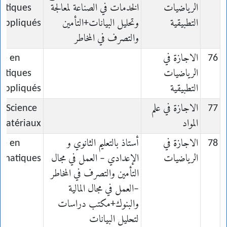
الرياضيات
الخدمات في الصناعة لمعالجة
atiques
التطبيقية
وتحليل البيانات+التأمين
appliqués
والتصرف في المخاطر
76
الاجازة في
ce en
الرياضيات
atiques
التطبيقية
appliqués
77
الاجازة في علم
n Science
المواد
Matériaux
78
الاجازة في
أستاذ بالتعليم الثانوي و
ce en
الرياضيات
الإعدادي – العمل في مجال
ématiques
التأمين والتصرف في المخاطر
–العمل في مجال المالية
والبنوك+مكتب دراسات
لتحليل البيانات