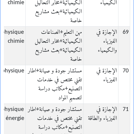
الكيمياء
الكيميائية+مخابر التحاليل
chimie
الكيميائية+بعث مشاريع
خاصة
69
الإجازة في
مهن التعليم+الصناعات
n physique
الفيزياء
الكيميائية+مخابر التحاليل
chimie
والكيمياء
الكيميائية+بعث مشاريع
خاصة
70
الإجازة في
مستشار جودة و صيانة+اطار
n physique
الفيزياء
تقني مختص في خدمات
التصنيع+مكاتب دراسة
لتصميم المواد
71
الإجازة في
مستشار جودة و صيانة+اطار
n physique
الفيزياء والطاقة
تقني مختص في خدمات
et énergie
التصنيع+مكاتب دراسة