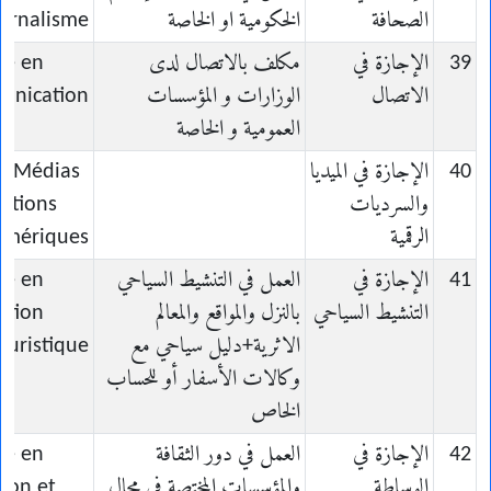
الصحافة
الخكومية او الخاصة
urnalisme
39
الإجازة في
مكلف بالاتصال لدى
ce en
الاتصال
الوزارات و المؤسسات
nication
العمومية و الخاصة
40
الإجازة في الميديا
en Médias
والسرديات
rations
الرقمية
mériques
41
الإجازة في
العمل في التنشيط السياحي
ce en
التنشيط السياحي
بالنزل والمواقع والمعالم
ation
الاثرية+دليل سياحي مع
ouristique
وكالات الأسفار أو للحساب
الخاص
42
الإجازة في
العمل في دور الثقافة
ce en
الوساطة
والمؤسسات المختصة في مجال
ion et