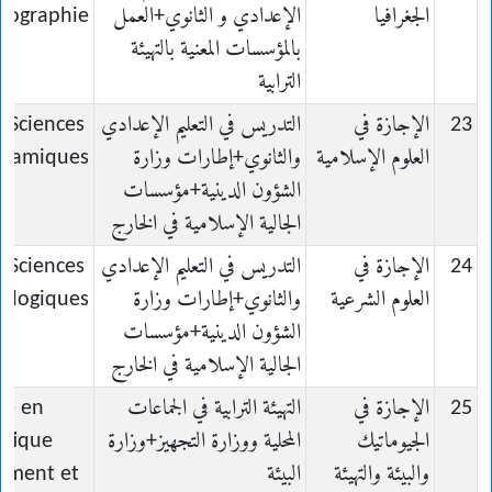
الجغرافيا
الإعدادي و الثانوي+العمل
éographie
بالمؤسسات المعنية بالتهيئة
الترابية
23
الإجازة في
التدريس في التعليم الإعدادي
n Sciences
العلوم الإسلامية
والثانوي+إطارات وزارة
Islamiques
الشؤون الدينية+مؤسسات
الجالية الإسلامية في الخارج
24
الإجازة في
التدريس في التعليم الإعدادي
n Sciences
العلوم الشرعية
والثانوي+إطارات وزارة
ologiques
الشؤون الدينية+مؤسسات
الجالية الإسلامية في الخارج
25
الإجازة في
التهيئة الترابية في الجماعات
ce en
الجيوماتيك
المحلية ووزارة التجهيز+وزارة
tique
والبيئة والتهيئة
البيئة
ement et