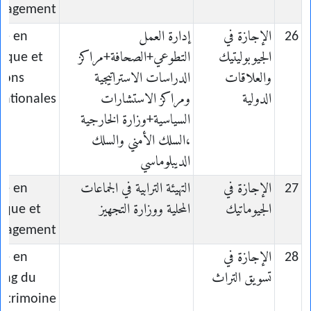
nagement
26
الإجازة في
إدارة العمل
ce en
الجيوبوليتيك
التطوعي+الصحافة+مراكز
tique et
والعلاقات
الدراسات الاستراتيجية
tions
الدولية
ومراكز الاستشارات
nationales
السياسية+وزارة الخارجية
،السلك الأمني والسلك
الديبلوماسي
27
الإجازة في
التهيئة الترابية في الجماعات
ce en
الجيوماتيك
المحلية ووزارة التجهيز
ique et
nagement
28
الإجازة في
ce en
تسويق التراث
ing du
atrimoine