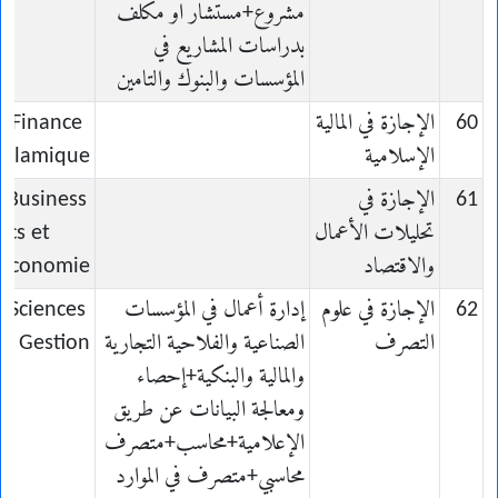
مشروع+مستشار او مكلف
بدراسات المشاريع في
المؤسسات والبنوك والتامين
60
الإجازة في المالية
n Finance
الإسلامية
Islamique
61
الإجازة في
n Business
تحليلات الأعمال
ics et
والاقتصاد
Économie
62
الإجازة في علوم
إدارة أعمال في المؤسسات
n Sciences
التصرف
الصناعية والفلاحية التجارية
e Gestion
والمالية والبنكية+إحصاء
ومعالجة البيانات عن طريق
الإعلامية+محاسب+متصرف
محاسبي+متصرف في الموارد