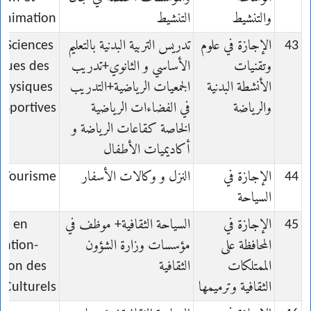
والتنشيط
التنشيط
Animation
43
الإجازة في علوم
تدريس التربية البدنية بالتعليم
n Sciences
وتقنيات
الأساسي و الثانوي+تدريب
iques des
الأنشطة البدنية
الجمعيات الرياضية+التدريب
 Physiques
والرياضة
في الفضاءات الرياضية
 Sportives
الخاصة كقاعات الرياضة و
أكاديميات الأطفال
44
الإجازة في
النزل و وكالات الأسفار
n Tourisme
السياحة
45
الإجازة في
السياحة الثقافية+ موظف في
ce en
المحافظة على
مؤسسات وزارة الشؤون
vation-
الممتلكات
الثقافية
tion des
الثقافية وترميمها
 Culturels