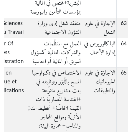
البشرية+مختص في المالية
بمؤسسات التأمين والبورصة
63
الإجازة في علوم
متفقد شغل لدى وزارة
n Sciences
الشغل
الشؤون الاجتماعية
du Travail
64
الباكالوريوس في
العمل مع المنظّمات
lor Of
إدارة الأعمال
والشركات العالميّة كمسؤول
ness
تسويق أو المالية أو المحاسبة
nistration
65
الاجازة في علوم
الاختصاص في تكنولوجيا
ce en
الجيوماتيك
المسح باللّيزر وتوظيفه في
ique et
والتطبيقات
بعث مشاريع متنوّعة:
plications
+الهندسة المعماريّة ذات
القيمة الخاصّة+ تخطيط المدن
الأثريّة ومواقع المحاجر
والمناجم+ عمارة البيئة،