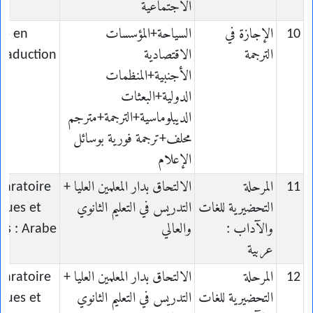
الاجتماعية
10
الإجازة في
السياحة+المؤسسات
ce en
الترجمة
الاقتصادية
Traduction
الأجنبية+المنظمات
الدولية+البعثات
الديبلوماسية+الترجمة+مترجم
محلف+ترجمة فورية بوسائل
الإعلام
11
المرحلة
الالتحاق بدار المعلمين العليا +
paratoire
التحضيرية للغات
التدريس في التعليم الثانوي
gues et
والآداب :
والعالي
res : Arabe
عربية
12
المرحلة
الالتحاق بدار المعلمين العليا +
paratoire
التحضيرية للغات
التدريس في التعليم الثانوي
gues et